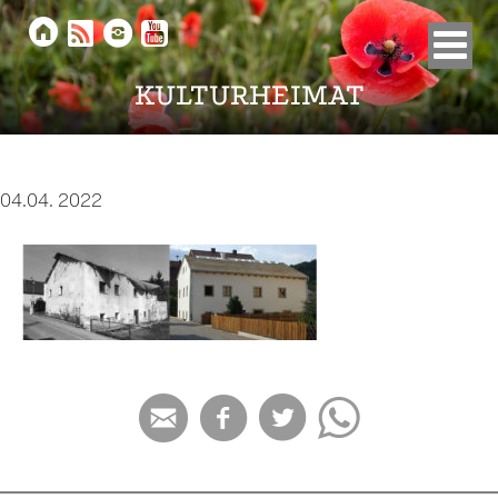





KULTURHEIMAT
04.04. 2022



