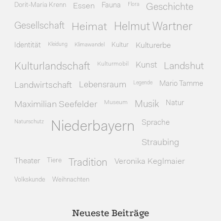
Dorit-Maria Krenn
Essen
Fauna
Flora
Geschichte
Gesellschaft
Heimat
Helmut Wartner
Identität
Kleidung
Klimawandel
Kultur
Kulturerbe
Kulturmobil
Kunst
Kulturlandschaft
Landshut
Legende
Mario Tamme
Landwirtschaft
Lebensraum
Museum
Natur
Maximilian Seefelder
Musik
Naturschutz
Sprache
Niederbayern
Straubing
Theater
Tiere
Veronika Keglmaier
Tradition
Volkskunde
Weihnachten
Neueste Beiträge