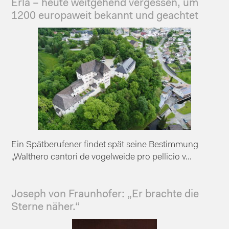
Erla – heute weitgehend vergessen, um
1200 europaweit bekannt und geachtet
Ein Spätberufener findet spät seine Bestimmung
„Walthero cantori de vogelweide pro pellicio v...
Joseph von Fraunhofer: „Er brachte die
Sterne näher.“