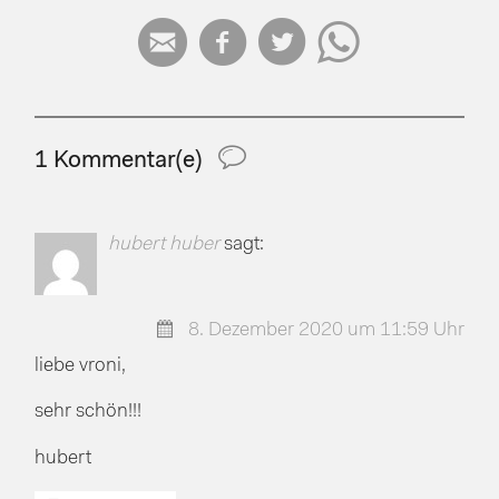




1 Kommentar(e)
hubert huber
sagt:
8. Dezember 2020 um 11:59 Uhr
liebe vroni,
sehr schön!!!
hubert