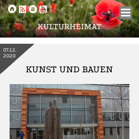





KULTURHEIMAT
07.12.
2020
KUNST UND BAUEN