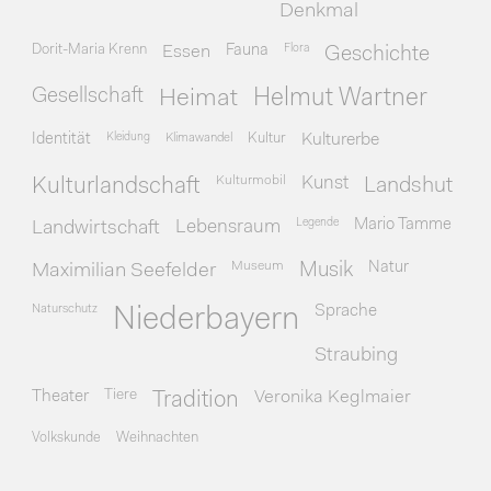
Denkmal
Dorit-Maria Krenn
Essen
Fauna
Flora
Geschichte
Gesellschaft
Heimat
Helmut Wartner
Identität
Kleidung
Klimawandel
Kultur
Kulturerbe
Kulturmobil
Kunst
Kulturlandschaft
Landshut
Legende
Mario Tamme
Landwirtschaft
Lebensraum
Museum
Natur
Maximilian Seefelder
Musik
Naturschutz
Sprache
Niederbayern
Straubing
Theater
Tiere
Veronika Keglmaier
Tradition
Volkskunde
Weihnachten