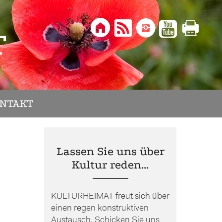





T
NTAKT
Lassen Sie uns über
Kultur reden…
KULTURHEIMAT freut sich über
einen regen konstruktiven
Austausch. Schicken Sie uns