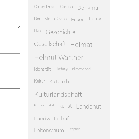
Cindy Drexl
Corona
Denkmal
Dorit-Maria Krenn
Essen
Fauna
Flora
Geschichte
Gesellschaft
Heimat
Helmut Wartner
Identität
Kleidung
Klimawandel
Kultur
Kulturerbe
Kulturlandschaft
Kulturmobil
Kunst
Landshut
Landwirtschaft
Legende
Lebensraum