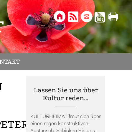





T
NTAKT
N
Lassen Sie uns über
Kultur reden…
KULTURHEIMAT freut sich über
PETERSCHWARZ
einen regen konstruktiven
Austausch. Schicken Sie uns