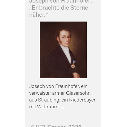
Joseph von Fraunhofer:
„Er brachte die Sterne
näher.“
Joseph von Fraunhofer, ein
verwaister armer Glasersohn
aus Straubing, ein Niederbayer
mit Weltruhm! ...