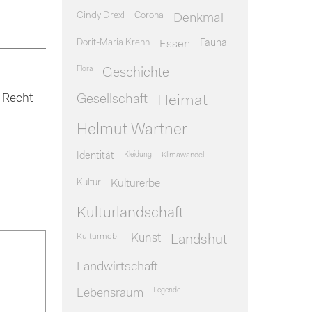
Cindy Drexl
Corona
Denkmal
Dorit-Maria Krenn
Essen
Fauna
Flora
Geschichte
 Recht
Gesellschaft
Heimat
Helmut Wartner
Identität
Kleidung
Klimawandel
Kultur
Kulturerbe
Kulturlandschaft
Kulturmobil
Kunst
Landshut
Landwirtschaft
Legende
Lebensraum