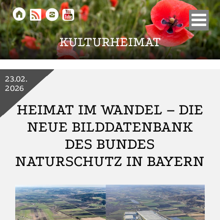





KULTURHEIMAT
23.02.
2026
HEIMAT IM WANDEL – DIE
NEUE BILDDATENBANK
DES BUNDES
NATURSCHUTZ IN BAYERN