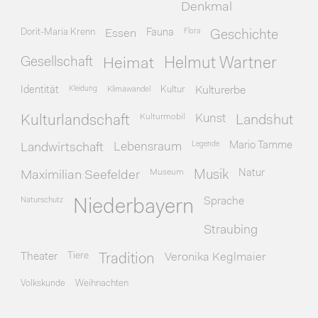
Denkmal
Dorit-Maria Krenn
Essen
Fauna
Flora
Geschichte
Gesellschaft
Heimat
Helmut Wartner
Identität
Kleidung
Klimawandel
Kultur
Kulturerbe
Kulturmobil
Kunst
Kulturlandschaft
Landshut
Legende
Mario Tamme
Landwirtschaft
Lebensraum
Museum
Natur
Maximilian Seefelder
Musik
Naturschutz
Sprache
Niederbayern
Straubing
Theater
Tiere
Veronika Keglmaier
Tradition
Volkskunde
Weihnachten