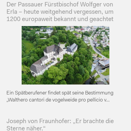
Der Passauer Fürstbischof Wolfger von
Erla – heute weitgehend vergessen, um
1200 europaweit bekannt und geachtet
Ein Spätberufener findet spät seine Bestimmung
„Walthero cantori de vogelweide pro pellicio v...
Joseph von Fraunhofer: „Er brachte die
Sterne näher.“