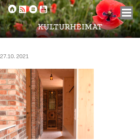





KULTURHEIMAT
27.10. 2021