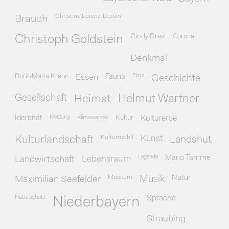
Christine Lorenz-Lossin
Brauch
Cindy Drexl
Corona
Christoph Goldstein
Denkmal
Dorit-Maria Krenn
Essen
Fauna
Flora
Geschichte
Gesellschaft
Heimat
Helmut Wartner
Identität
Kleidung
Klimawandel
Kultur
Kulturerbe
Kulturmobil
Kunst
Kulturlandschaft
Landshut
Legende
Mario Tamme
Landwirtschaft
Lebensraum
Museum
Natur
Maximilian Seefelder
Musik
Naturschutz
Sprache
Niederbayern
Straubing