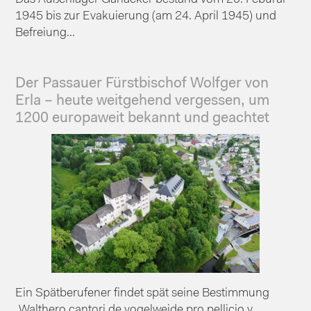
1945 bis zur Evakuierung (am 24. April 1945) und
Befreiung...
Der Passauer Fürstbischof Wolfger von
Erla – heute weitgehend vergessen, um
1200 europaweit bekannt und geachtet
Ein Spätberufener findet spät seine Bestimmung
„Walthero cantori de vogelweide pro pellicio v...