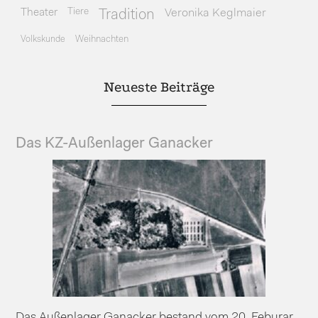
Theater
Tiere
Veronika Keglmaier
Tradition
Volkskunde
Weihnachten
Neueste Beiträge
Das KZ-Außenlager Ganacker
Das Außenlager Ganacker bestand vom 20. Feburar