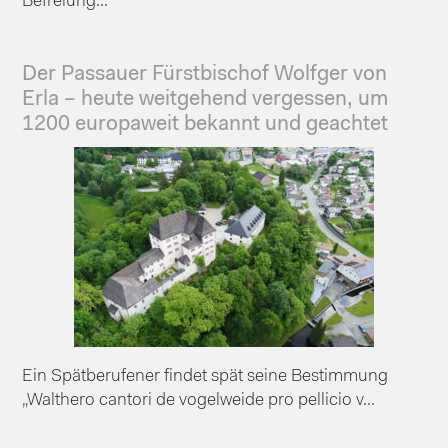
Befreiung...
Der Passauer Fürstbischof Wolfger von
Erla – heute weitgehend vergessen, um
1200 europaweit bekannt und geachtet
Ein Spätberufener findet spät seine Bestimmung
„Walthero cantori de vogelweide pro pellicio v...