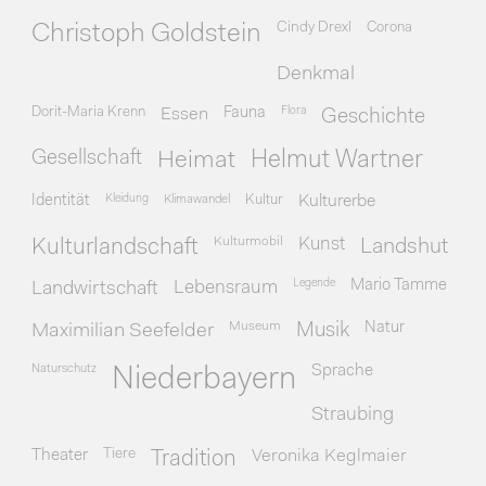
Cindy Drexl
Corona
Christoph Goldstein
Denkmal
Dorit-Maria Krenn
Essen
Fauna
Flora
Geschichte
Gesellschaft
Heimat
Helmut Wartner
Identität
Kleidung
Klimawandel
Kultur
Kulturerbe
Kulturmobil
Kunst
Kulturlandschaft
Landshut
Legende
Mario Tamme
Landwirtschaft
Lebensraum
Museum
Natur
Maximilian Seefelder
Musik
Naturschutz
Sprache
Niederbayern
Straubing
Theater
Tiere
Veronika Keglmaier
Tradition