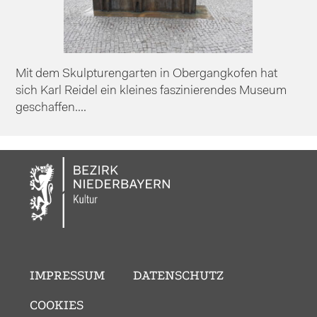
Mit dem Skulpturengarten in Obergangkofen hat
sich Karl Reidel ein kleines faszinierendes Museum
geschaffen....
IMPRESSUM
DATENSCHUTZ
COOKIES