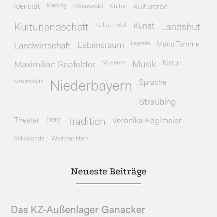
Identität
Kleidung
Klimawandel
Kultur
Kulturerbe
Kulturmobil
Kunst
Kulturlandschaft
Landshut
Legende
Mario Tamme
Landwirtschaft
Lebensraum
Museum
Natur
Maximilian Seefelder
Musik
Naturschutz
Sprache
Niederbayern
Straubing
Theater
Tiere
Veronika Keglmaier
Tradition
Volkskunde
Weihnachten
Neueste Beiträge
Das KZ-Außenlager Ganacker