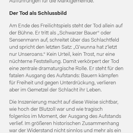
Aufführungen für die Marktgemeinde.
Der Tod als Schlussbild
Am Ende des Freilichtspiels steht der Tod allein auf
der Bühne. Er tritt als „Schwarzer Bauer“ oder
Sensenmann auf, schreitet über das Schlachtfeld
und spricht den letzten Satz: „G’wunna hat z’letzt
nur Unseroans.“ Kein Urteil, kein Trost, nur eine
nüchterne Feststellung. Damit verkörpert der Tod
eine zentrale dramaturgische Rolle. Er steht für den
fatalen Ausgang des Aufstands: Bauern kämpfen
für Freiheit und gegen Unterdrückung, verlieren
aber im Gemetzel der Schlacht ihr Leben.
Die Inszenierung macht auf diese Weise sichtbar,
wie hoch der Blutzoll war und wie tragisch
folgenlos im Moment, der Ausgang des Aufstands
verlief. Im größeren historischen Zusammenhang
war der Widerstand nicht sinnlos und mehr als ein