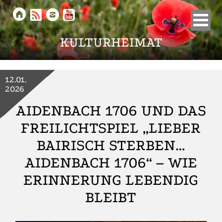





KULTURHEIMAT
12.01.
2026
AIDENBACH 1706 UND DAS
FREILICHTSPIEL „LIEBER
BAIRISCH STERBEN…
AIDENBACH 1706“ – WIE
ERINNERUNG LEBENDIG
BLEIBT