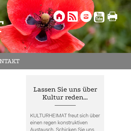





T
NTAKT
Lassen Sie uns über
Kultur reden…
KULTURHEIMAT freut sich über
einen regen konstruktiven
Austausch. Schicken Sie uns