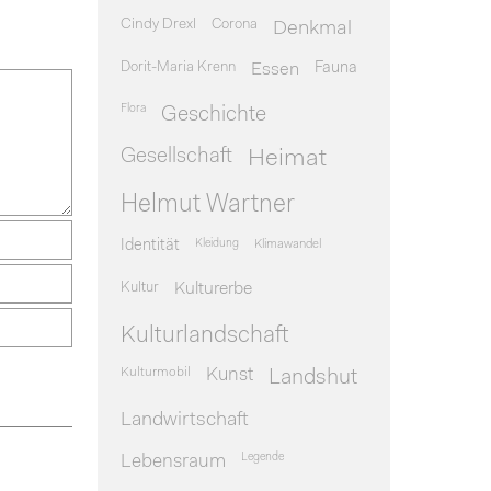
Cindy Drexl
Corona
Denkmal
Dorit-Maria Krenn
Essen
Fauna
Flora
Geschichte
Gesellschaft
Heimat
Helmut Wartner
Identität
Kleidung
Klimawandel
Kultur
Kulturerbe
Kulturlandschaft
Kulturmobil
Kunst
Landshut
Landwirtschaft
Legende
Lebensraum