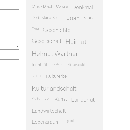
Cindy Drexl
Corona
Denkmal
Dorit-Maria Krenn
Essen
Fauna
Flora
Geschichte
Gesellschaft
Heimat
Helmut Wartner
Identität
Kleidung
Klimawandel
Kultur
Kulturerbe
Kulturlandschaft
Kulturmobil
Kunst
Landshut
Landwirtschaft
Legende
Lebensraum