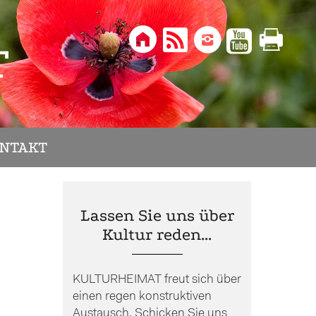





T
NTAKT
Lassen Sie uns über
Kultur reden…
KULTURHEIMAT freut sich über
einen regen konstruktiven
Austausch. Schicken Sie uns