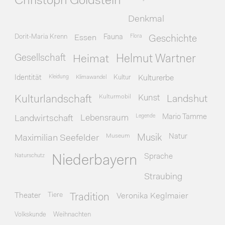
Christoph Goldstein
Denkmal
Dorit-Maria Krenn
Essen
Fauna
Flora
Geschichte
Gesellschaft
Heimat
Helmut Wartner
Identität
Kleidung
Klimawandel
Kultur
Kulturerbe
Kulturmobil
Kunst
Kulturlandschaft
Landshut
Legende
Mario Tamme
Landwirtschaft
Lebensraum
Museum
Natur
Maximilian Seefelder
Musik
Naturschutz
Sprache
Niederbayern
Straubing
Theater
Tiere
Veronika Keglmaier
Tradition
Volkskunde
Weihnachten