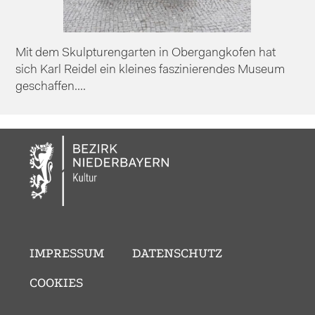
Mit dem Skulpturengarten in Obergangkofen hat
sich Karl Reidel ein kleines faszinierendes Museum
geschaffen....
IMPRESSUM
DATENSCHUTZ
COOKIES