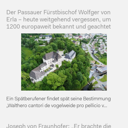
Der Passauer Fürstbischof Wolfger von
Erla – heute weitgehend vergessen, um
1200 europaweit bekannt und geachtet
Ein Spätberufener findet spät seine Bestimmung
„Walthero cantori de vogelweide pro pellicio v...
Joseph von Fraunhofer: „Er brachte die