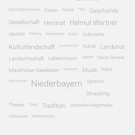
Dorit-Maria Krenn
Essen
Fauna
Flora
Geschichte
Gesellschaft
Heimat
Helmut Wartner
Identität
Kleidung
Klimawandel
Kultur
Kulturerbe
Kulturmobil
Kunst
Kulturlandschaft
Landshut
Legende
Mario Tamme
Landwirtschaft
Lebensraum
Museum
Natur
Maximilian Seefelder
Musik
Naturschutz
Sprache
Niederbayern
Straubing
Theater
Tiere
Veronika Keglmaier
Tradition
Volkskunde
Weihnachten