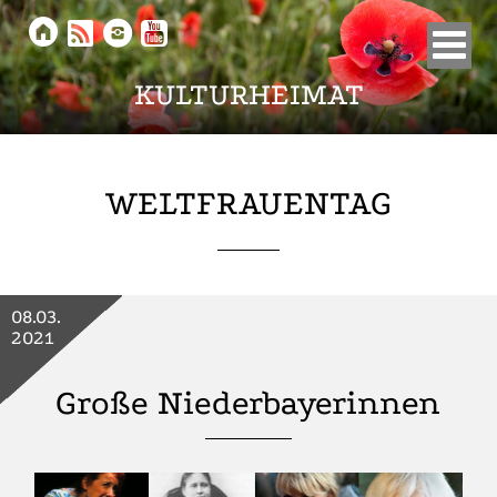





KULTURHEIMAT
WELTFRAUENTAG
08.03.
2021
Große Niederbayerinnen