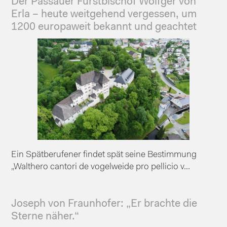
Der Passauer Fürstbischof Wolfger von
Erla – heute weitgehend vergessen, um
1200 europaweit bekannt und geachtet
Ein Spätberufener findet spät seine Bestimmung
„Walthero cantori de vogelweide pro pellicio v...
Joseph von Fraunhofer: „Er brachte die
Sterne näher.“