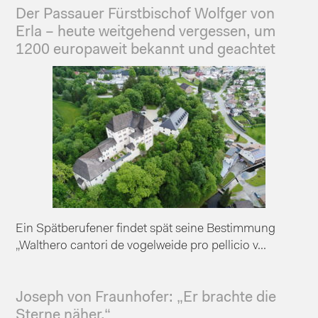
Der Passauer Fürstbischof Wolfger von
Erla – heute weitgehend vergessen, um
1200 europaweit bekannt und geachtet
Ein Spätberufener findet spät seine Bestimmung
„Walthero cantori de vogelweide pro pellicio v...
Joseph von Fraunhofer: „Er brachte die
Sterne näher.“