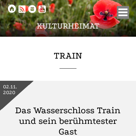





KULTURHEIMAT
TRAIN
02.11.
2020
Das Wasserschloss Train
und sein berühmtester
Gast