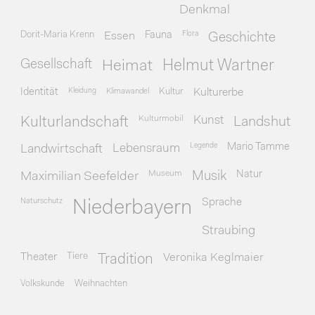
Denkmal
Dorit-Maria Krenn
Essen
Fauna
Flora
Geschichte
Gesellschaft
Heimat
Helmut Wartner
Identität
Kleidung
Klimawandel
Kultur
Kulturerbe
Kulturmobil
Kunst
Kulturlandschaft
Landshut
Legende
Mario Tamme
Landwirtschaft
Lebensraum
Museum
Natur
Maximilian Seefelder
Musik
Naturschutz
Sprache
Niederbayern
Straubing
Theater
Tiere
Veronika Keglmaier
Tradition
Volkskunde
Weihnachten