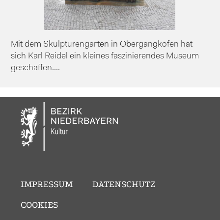
Mit dem Skulpturengarten in Obergangkofen hat
sich Karl Reidel ein kleines faszinierendes Museum
geschaffen....
IMPRESSUM
DATENSCHUTZ
COOKIES