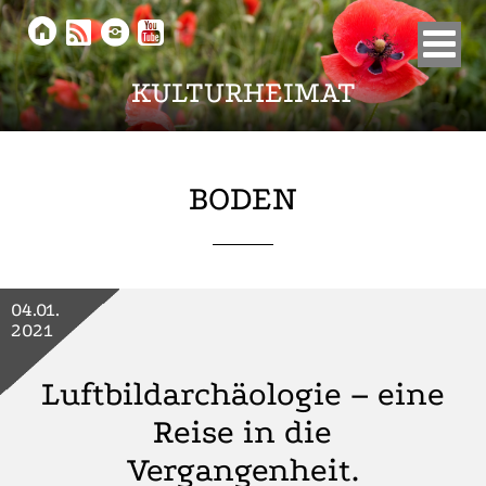





KULTURHEIMAT
BODEN
04.01.
2021
Luftbildarchäologie – eine
Reise in die
Vergangenheit.