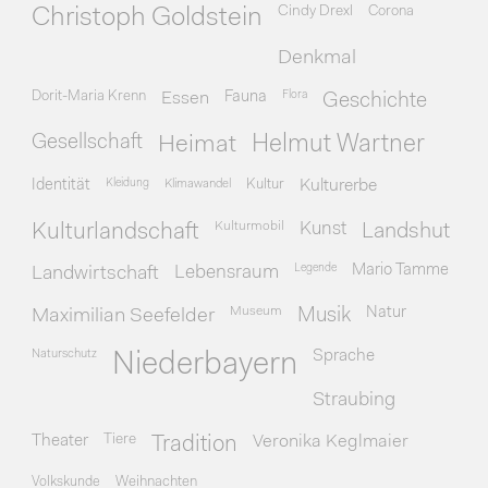
Cindy Drexl
Corona
Christoph Goldstein
Denkmal
Dorit-Maria Krenn
Essen
Fauna
Flora
Geschichte
Gesellschaft
Heimat
Helmut Wartner
Identität
Kleidung
Klimawandel
Kultur
Kulturerbe
Kulturmobil
Kunst
Kulturlandschaft
Landshut
Legende
Mario Tamme
Landwirtschaft
Lebensraum
Museum
Natur
Maximilian Seefelder
Musik
Naturschutz
Sprache
Niederbayern
Straubing
Theater
Tiere
Veronika Keglmaier
Tradition
Volkskunde
Weihnachten