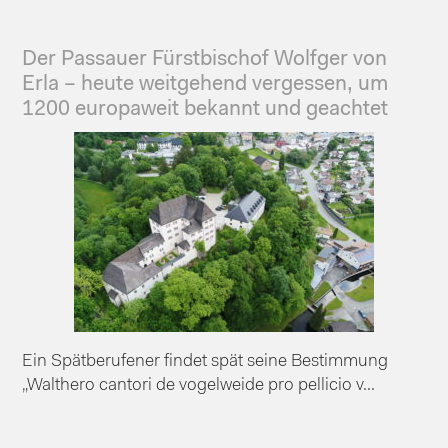
Der Passauer Fürstbischof Wolfger von
Erla – heute weitgehend vergessen, um
1200 europaweit bekannt und geachtet
Ein Spätberufener findet spät seine Bestimmung
„Walthero cantori de vogelweide pro pellicio v...