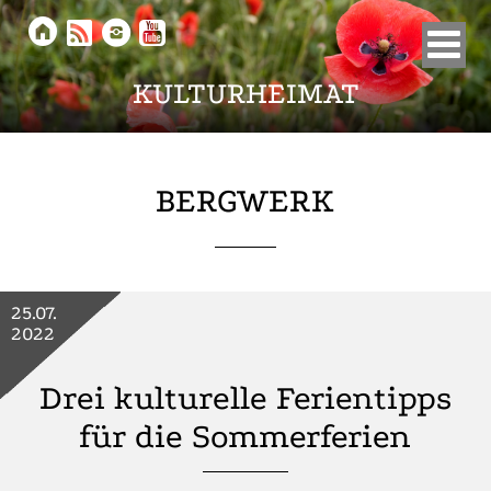





KULTURHEIMAT
BERGWERK
25.07.
2022
Drei kulturelle Ferientipps
für die Sommerferien