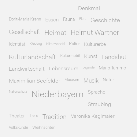
Denkmal
Dorit-Maria Krenn
Essen
Fauna
Flora
Geschichte
Gesellschaft
Heimat
Helmut Wartner
Identität
Kleidung
Klimawandel
Kultur
Kulturerbe
Kulturmobil
Kunst
Kulturlandschaft
Landshut
Legende
Mario Tamme
Landwirtschaft
Lebensraum
Museum
Natur
Maximilian Seefelder
Musik
Naturschutz
Sprache
Niederbayern
Straubing
Theater
Tiere
Veronika Keglmaier
Tradition
Volkskunde
Weihnachten