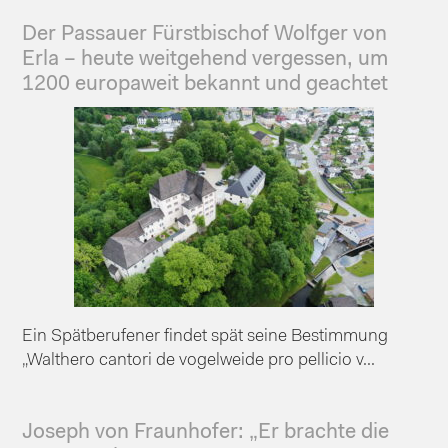
Der Passauer Fürstbischof Wolfger von
Erla – heute weitgehend vergessen, um
1200 europaweit bekannt und geachtet
Ein Spätberufener findet spät seine Bestimmung
„Walthero cantori de vogelweide pro pellicio v...
Joseph von Fraunhofer: „Er brachte die