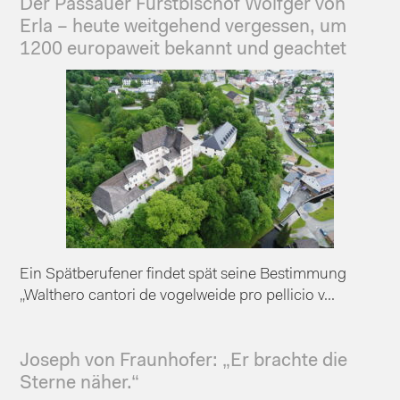
Der Passauer Fürstbischof Wolfger von
Erla – heute weitgehend vergessen, um
1200 europaweit bekannt und geachtet
Ein Spätberufener findet spät seine Bestimmung
„Walthero cantori de vogelweide pro pellicio v...
Joseph von Fraunhofer: „Er brachte die
Sterne näher.“