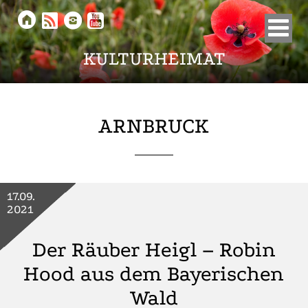





KULTURHEIMAT
ARNBRUCK
17.09.
2021
Der Räuber Heigl – Robin
Hood aus dem Bayerischen
Wald