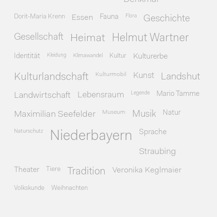
Dorit-Maria Krenn
Essen
Fauna
Flora
Geschichte
Gesellschaft
Heimat
Helmut Wartner
Identität
Kleidung
Klimawandel
Kultur
Kulturerbe
Kulturmobil
Kunst
Kulturlandschaft
Landshut
Legende
Mario Tamme
Landwirtschaft
Lebensraum
Museum
Natur
Maximilian Seefelder
Musik
Naturschutz
Sprache
Niederbayern
Straubing
Theater
Tiere
Veronika Keglmaier
Tradition
Volkskunde
Weihnachten