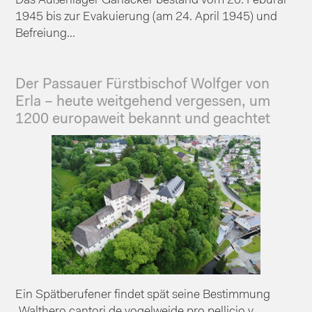
Das Außenlager Ganacker bestand vom 20. Feburar
1945 bis zur Evakuierung (am 24. April 1945) und
Befreiung...
Der Passauer Fürstbischof Wolfger von
Erla – heute weitgehend vergessen, um
1200 europaweit bekannt und geachtet
Ein Spätberufener findet spät seine Bestimmung
„Walthero cantori de vogelweide pro pellicio v...