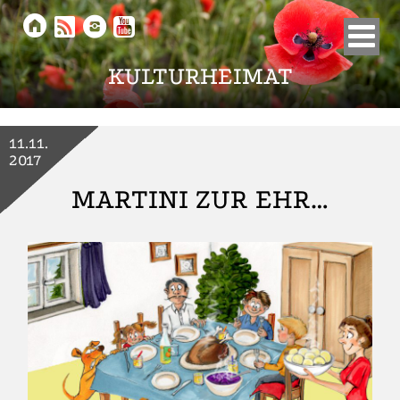





KULTURHEIMAT
11.11.
2017
MARTINI ZUR EHR…