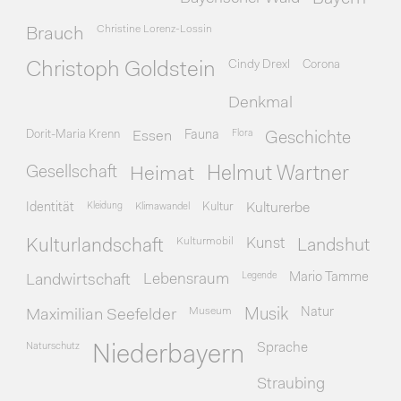
Christine Lorenz-Lossin
Brauch
Cindy Drexl
Corona
Christoph Goldstein
Denkmal
Dorit-Maria Krenn
Essen
Fauna
Flora
Geschichte
Gesellschaft
Heimat
Helmut Wartner
Identität
Kleidung
Klimawandel
Kultur
Kulturerbe
Kulturmobil
Kunst
Kulturlandschaft
Landshut
Legende
Mario Tamme
Landwirtschaft
Lebensraum
Museum
Natur
Maximilian Seefelder
Musik
Naturschutz
Sprache
Niederbayern
Straubing