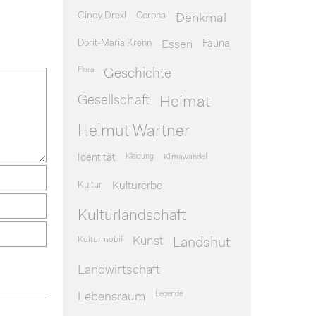
Cindy Drexl
Corona
Denkmal
Dorit-Maria Krenn
Essen
Fauna
Flora
Geschichte
Gesellschaft
Heimat
Helmut Wartner
Identität
Kleidung
Klimawandel
Kultur
Kulturerbe
Kulturlandschaft
Kulturmobil
Kunst
Landshut
Landwirtschaft
Legende
Lebensraum