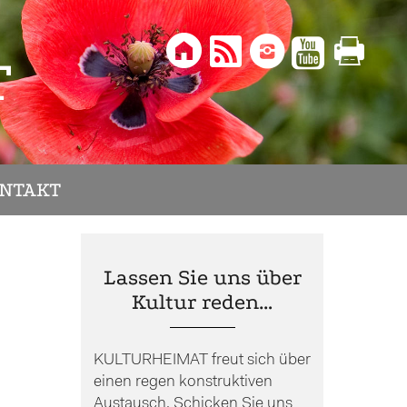





T
NTAKT
Lassen Sie uns über
Kultur reden…
KULTURHEIMAT freut sich über
einen regen konstruktiven
Austausch. Schicken Sie uns