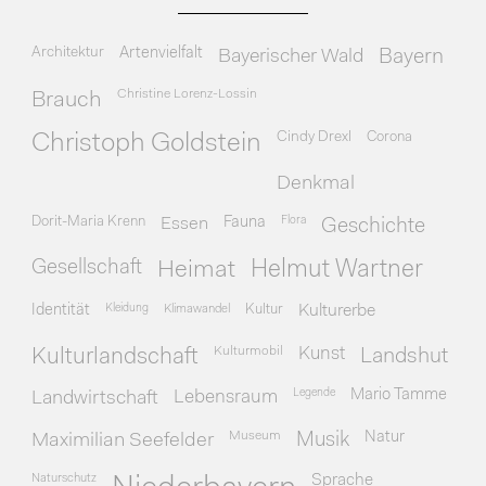
Architektur
Artenvielfalt
Bayerischer Wald
Bayern
Christine Lorenz-Lossin
Brauch
Cindy Drexl
Corona
Christoph Goldstein
Denkmal
Dorit-Maria Krenn
Essen
Fauna
Flora
Geschichte
Gesellschaft
Heimat
Helmut Wartner
Identität
Kleidung
Klimawandel
Kultur
Kulturerbe
Kulturmobil
Kunst
Kulturlandschaft
Landshut
Legende
Mario Tamme
Landwirtschaft
Lebensraum
Museum
Natur
Maximilian Seefelder
Musik
Naturschutz
Sprache