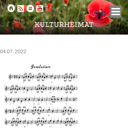





KULTURHEIMAT
04.07. 2022