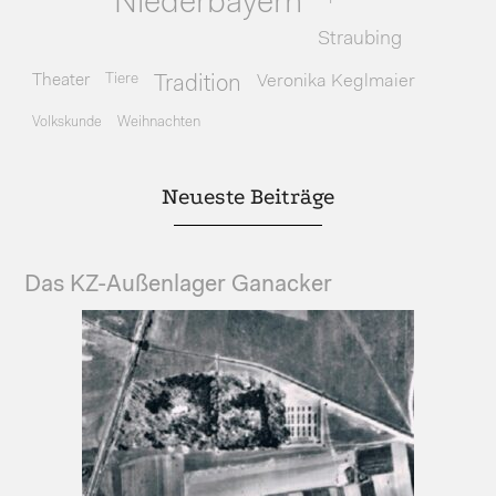
Niederbayern
Straubing
Theater
Tiere
Veronika Keglmaier
Tradition
Volkskunde
Weihnachten
Neueste Beiträge
Das KZ-Außenlager Ganacker