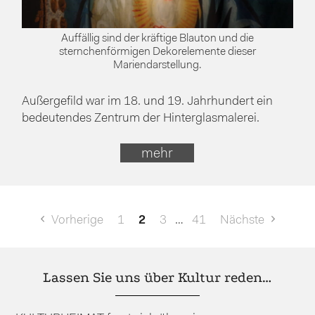
Auffällig sind der kräftige Blauton und die
sternchenförmigen Dekorelemente dieser
Mariendarstellung.
Außergefild war im 18. und 19. Jahrhundert ein
bedeutendes Zentrum der Hinterglasmalerei.
mehr
Seitennummerierung
Vorherige
1
2
3
…
41
Nächste
der
Beiträge
Lassen Sie uns über Kultur reden…