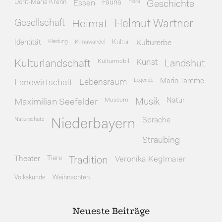
Dorit-Maria Krenn
Essen
Fauna
Flora
Geschichte
Gesellschaft
Heimat
Helmut Wartner
Identität
Kleidung
Klimawandel
Kultur
Kulturerbe
Kulturmobil
Kunst
Kulturlandschaft
Landshut
Legende
Mario Tamme
Landwirtschaft
Lebensraum
Museum
Natur
Maximilian Seefelder
Musik
Naturschutz
Sprache
Niederbayern
Straubing
Theater
Tiere
Veronika Keglmaier
Tradition
Volkskunde
Weihnachten
Neueste Beiträge