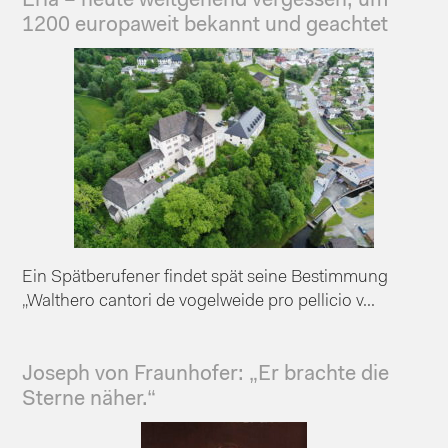
Erla – heute weitgehend vergessen, um
1200 europaweit bekannt und geachtet
Ein Spätberufener findet spät seine Bestimmung
„Walthero cantori de vogelweide pro pellicio v...
Joseph von Fraunhofer: „Er brachte die
Sterne näher.“