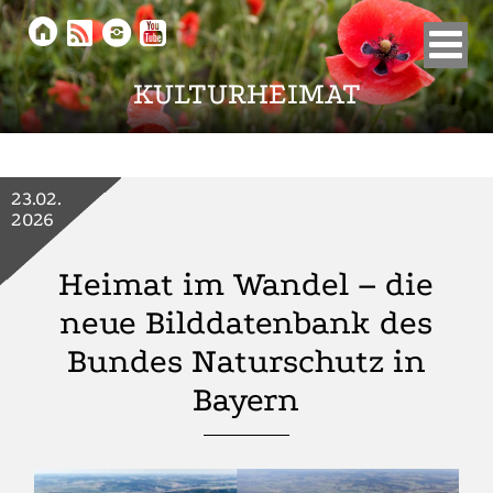





KULTURHEIMAT
23.02.
2026
Heimat im Wandel – die
neue Bilddatenbank des
Bundes Naturschutz in
Bayern