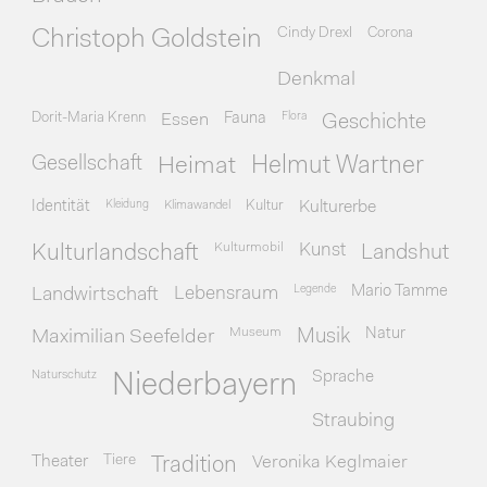
Cindy Drexl
Corona
Christoph Goldstein
Denkmal
Dorit-Maria Krenn
Essen
Fauna
Flora
Geschichte
Gesellschaft
Heimat
Helmut Wartner
Identität
Kleidung
Klimawandel
Kultur
Kulturerbe
Kulturmobil
Kunst
Kulturlandschaft
Landshut
Legende
Mario Tamme
Landwirtschaft
Lebensraum
Museum
Natur
Maximilian Seefelder
Musik
Naturschutz
Sprache
Niederbayern
Straubing
Theater
Tiere
Veronika Keglmaier
Tradition