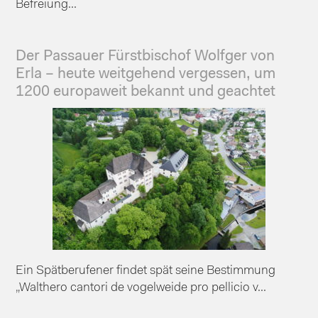
Befreiung...
Der Passauer Fürstbischof Wolfger von
Erla – heute weitgehend vergessen, um
1200 europaweit bekannt und geachtet
Ein Spätberufener findet spät seine Bestimmung
„Walthero cantori de vogelweide pro pellicio v...