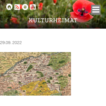





KULTURHEIMAT
29.09. 2022