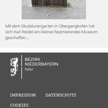
Mit dem Skulpturengarten in Obergangkofen hat
sich Karl Reidel ein kleines faszinierendes Museum
geschaffen....
IMPRESSUM
DATENSCHUTZ
COOKIES