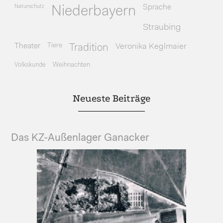
Naturschutz
Sprache
Niederbayern
Straubing
Theater
Tiere
Veronika Keglmaier
Tradition
Volkskunde
Weihnachten
Neueste Beiträge
Das KZ-Außenlager Ganacker