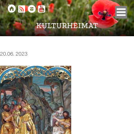





KULTURHEIMAT
20.06. 2023