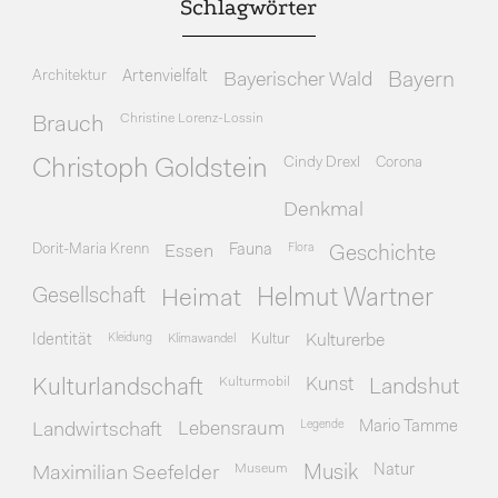
Schlagwörter
Architektur
Artenvielfalt
Bayerischer Wald
Bayern
Christine Lorenz-Lossin
Brauch
Cindy Drexl
Corona
Christoph Goldstein
Denkmal
Dorit-Maria Krenn
Essen
Fauna
Flora
Geschichte
Gesellschaft
Heimat
Helmut Wartner
Identität
Kleidung
Klimawandel
Kultur
Kulturerbe
Kulturmobil
Kunst
Kulturlandschaft
Landshut
Legende
Mario Tamme
Landwirtschaft
Lebensraum
Museum
Natur
Maximilian Seefelder
Musik