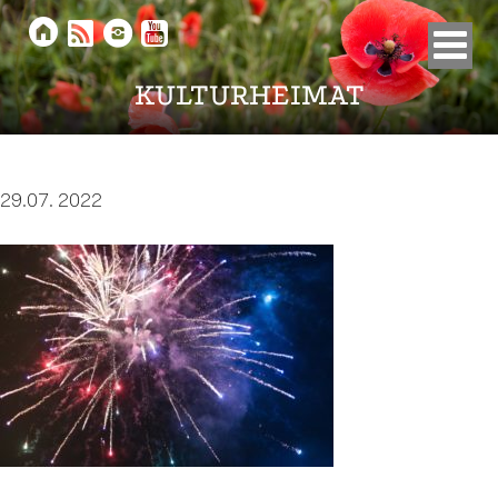





KULTURHEIMAT
29.07. 2022