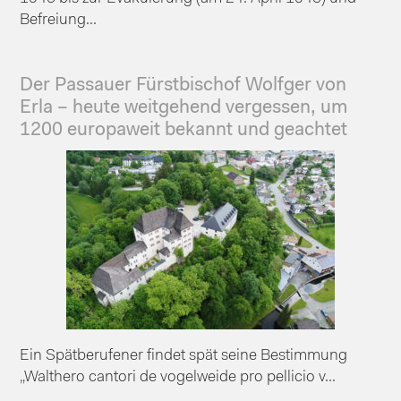
Befreiung...
Der Passauer Fürstbischof Wolfger von
Erla – heute weitgehend vergessen, um
1200 europaweit bekannt und geachtet
Ein Spätberufener findet spät seine Bestimmung
„Walthero cantori de vogelweide pro pellicio v...