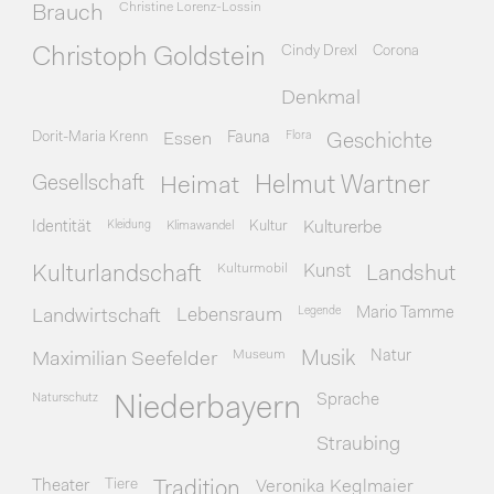
Christine Lorenz-Lossin
Brauch
Cindy Drexl
Corona
Christoph Goldstein
Denkmal
Dorit-Maria Krenn
Essen
Fauna
Flora
Geschichte
Gesellschaft
Heimat
Helmut Wartner
Identität
Kleidung
Klimawandel
Kultur
Kulturerbe
Kulturmobil
Kunst
Kulturlandschaft
Landshut
Legende
Mario Tamme
Landwirtschaft
Lebensraum
Museum
Natur
Maximilian Seefelder
Musik
Naturschutz
Sprache
Niederbayern
Straubing
Theater
Tiere
Veronika Keglmaier
Tradition