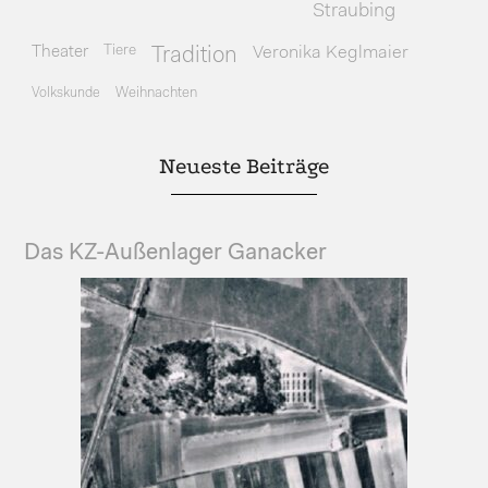
Straubing
Theater
Tiere
Veronika Keglmaier
Tradition
Volkskunde
Weihnachten
Neueste Beiträge
Das KZ-Außenlager Ganacker