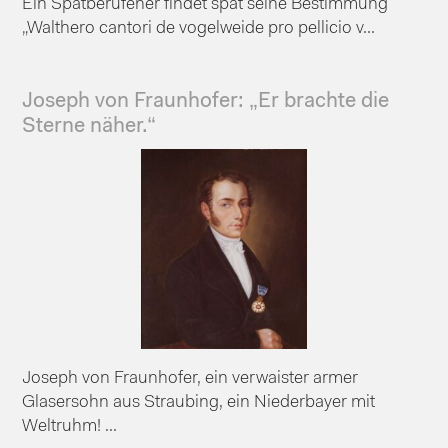
Ein Spätberufener findet spät seine Bestimmung
„Walthero cantori de vogelweide pro pellicio v...
Joseph von Fraunhofer: „Er brachte die
Sterne näher.“
Joseph von Fraunhofer, ein verwaister armer
Glasersohn aus Straubing, ein Niederbayer mit
Weltruhm! ...