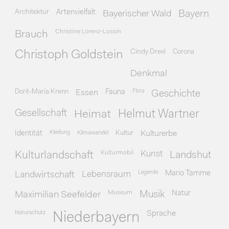
Architektur
Artenvielfalt
Bayerischer Wald
Bayern
Christine Lorenz-Lossin
Brauch
Cindy Drexl
Corona
Christoph Goldstein
Denkmal
Dorit-Maria Krenn
Essen
Fauna
Flora
Geschichte
Gesellschaft
Heimat
Helmut Wartner
Identität
Kleidung
Klimawandel
Kultur
Kulturerbe
Kulturmobil
Kunst
Kulturlandschaft
Landshut
Legende
Mario Tamme
Landwirtschaft
Lebensraum
Museum
Natur
Maximilian Seefelder
Musik
Naturschutz
Sprache
Niederbayern