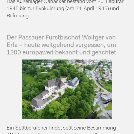
Das Außenlager Ganacker bestand vom 20. Feburar
1945 bis zur Evakuierung (am 24. April 1945) und
Befreiung...
Der Passauer Fürstbischof Wolfger von
Erla – heute weitgehend vergessen, um
1200 europaweit bekannt und geachtet
Ein Spätberufener findet spät seine Bestimmung