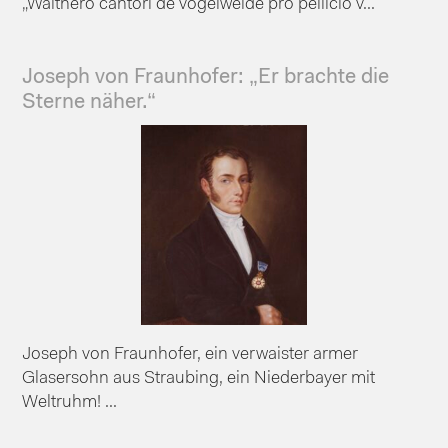
„Walthero cantori de vogelweide pro pellicio v...
Joseph von Fraunhofer: „Er brachte die
Sterne näher.“
Joseph von Fraunhofer, ein verwaister armer
Glasersohn aus Straubing, ein Niederbayer mit
Weltruhm! ...