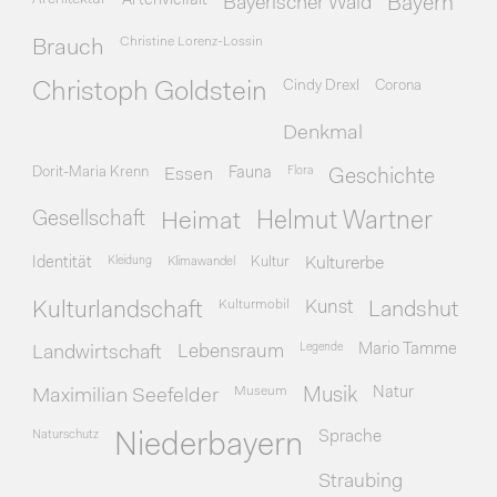
Artenvielfalt
Bayerischer Wald
Bayern
Christine Lorenz-Lossin
Brauch
Cindy Drexl
Corona
Christoph Goldstein
Denkmal
Dorit-Maria Krenn
Essen
Fauna
Flora
Geschichte
Gesellschaft
Heimat
Helmut Wartner
Identität
Kleidung
Klimawandel
Kultur
Kulturerbe
Kulturmobil
Kunst
Kulturlandschaft
Landshut
Legende
Mario Tamme
Landwirtschaft
Lebensraum
Museum
Natur
Maximilian Seefelder
Musik
Naturschutz
Sprache
Niederbayern
Straubing