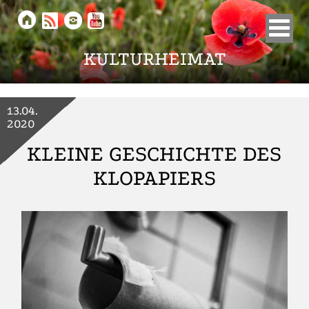





KULTURHEIMAT
13.04.
2020
KLEINE GESCHICHTE DES
KLOPAPIERS