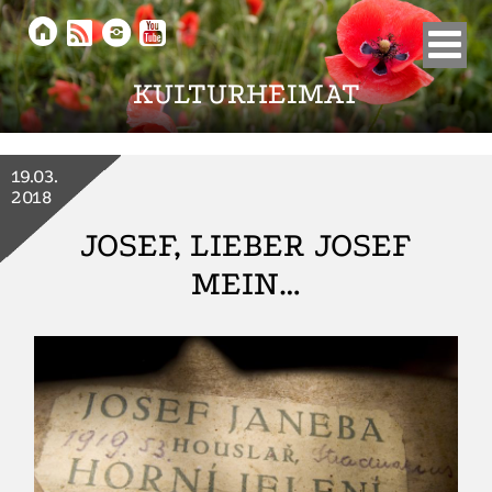





KULTURHEIMAT
19.03.
2018
JOSEF, LIEBER JOSEF
MEIN…