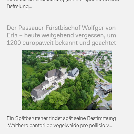
Befreiung...
Der Passauer Fürstbischof Wolfger von
Erla – heute weitgehend vergessen, um
1200 europaweit bekannt und geachtet
Ein Spätberufener findet spät seine Bestimmung
„Walthero cantori de vogelweide pro pellicio v...