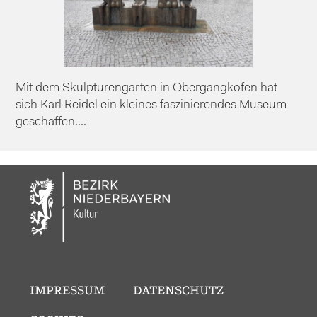
Mit dem Skulpturengarten in Obergangkofen hat
sich Karl Reidel ein kleines faszinierendes Museum
geschaffen....
IMPRESSUM
DATENSCHUTZ