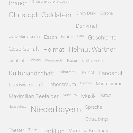
Christine Lorenz-Lossin
Brauch
Cindy Drexl
Corona
Christoph Goldstein
Denkmal
Dorit-Maria Krenn
Essen
Fauna
Flora
Geschichte
Gesellschaft
Heimat
Helmut Wartner
Identität
Kleidung
Klimawandel
Kultur
Kulturerbe
Kulturmobil
Kunst
Kulturlandschaft
Landshut
Legende
Mario Tamme
Landwirtschaft
Lebensraum
Museum
Natur
Maximilian Seefelder
Musik
Naturschutz
Sprache
Niederbayern
Straubing
Theater
Tiere
Veronika Keglmaier
Tradition