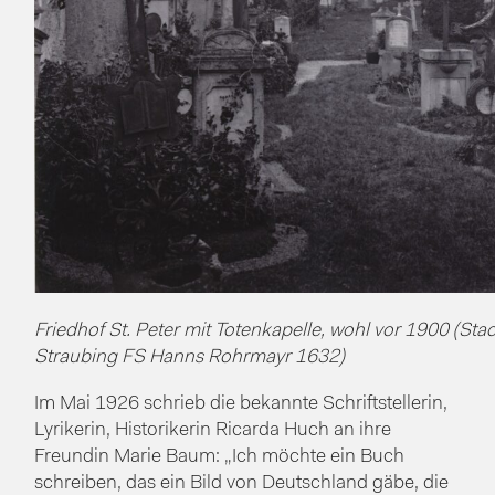
Friedhof St. Peter mit Totenkapelle, wohl vor 1900 (Sta
Straubing FS Hanns Rohrmayr 1632)
Im Mai 1926 schrieb die bekannte Schriftstellerin,
Lyrikerin, Historikerin Ricarda Huch an ihre
Freundin Marie Baum: „Ich möchte ein Buch
schreiben, das ein Bild von Deutschland gäbe, die