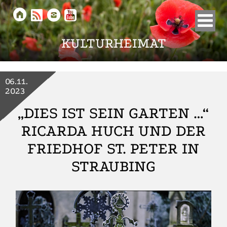





KULTURHEIMAT
06.11.
2023
„DIES IST SEIN GARTEN …“
RICARDA HUCH UND DER
FRIEDHOF ST. PETER IN
STRAUBING