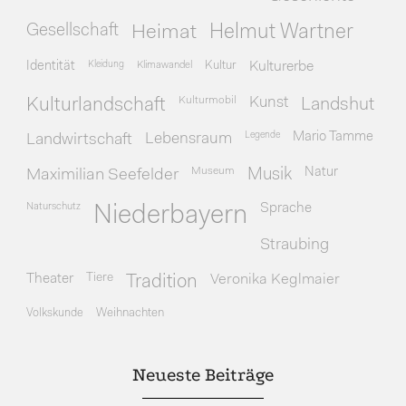
Gesellschaft
Heimat
Helmut Wartner
Identität
Kleidung
Klimawandel
Kultur
Kulturerbe
Kulturmobil
Kunst
Kulturlandschaft
Landshut
Legende
Mario Tamme
Landwirtschaft
Lebensraum
Museum
Natur
Maximilian Seefelder
Musik
Naturschutz
Sprache
Niederbayern
Straubing
Theater
Tiere
Veronika Keglmaier
Tradition
Volkskunde
Weihnachten
Neueste Beiträge