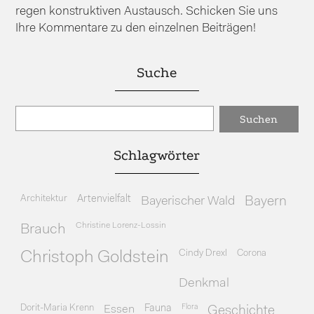
regen konstruktiven Austausch. Schicken Sie uns
Ihre Kommentare zu den einzelnen Beiträgen!
Suche
Schlagwörter
Architektur
Artenvielfalt
Bayerischer Wald
Bayern
Christine Lorenz-Lossin
Brauch
Cindy Drexl
Corona
Christoph Goldstein
Denkmal
Dorit-Maria Krenn
Essen
Fauna
Flora
Geschichte