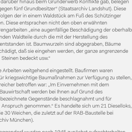
es darüber hinaus beim Grunderwerb Konflikte gab, belegen
egen fünf Grundbesitzer“ (Staatsarchiv Landshut). Diese
 Folgen der in einem Waldstück am Fuß des Schützinger
. Diese entsprachen nicht den oben erwähnten
rengarbeiten „eine augenfällige Beschädigung der oberhalb
nden Waldteile durch die mit der Herstellung des
 entstanden ist. Baumwurzeln sind abgegraben, Bäume
chädigt, daß sie eingehen werden, der ganze angrenzende
 Steinen bedeckt usw.“
 Arbeiten weitgehend eingestellt. Baufirmen waren
r kriegswichtige Baumaßnahmen zur Verfügung zu stellen,
reicher betroffen war: „Im Einvernehmen mit dem
 Bauwirtschaft werden bei Ihnen auf Grund des
d bezeichnete Gegenstände beschlagnahmt und für
 Anspruch genommen.“ Es handelte sich um 21 Dieselloks,
30 Weichen, die zuletzt auf der RAB-Baustelle bei
rchiv München).