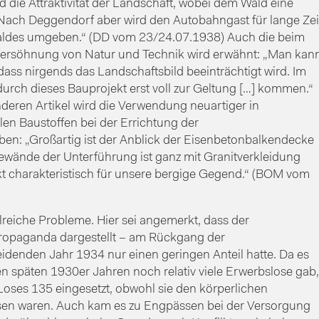
 die Attraktivität der Landschaft, wobei dem Wald eine
ach Deggendorf aber wird den Autobahngast für lange Zei
Waldes umgeben.“ (DD vom 23/24.07.1938) Auch die beim
Versöhnung von Natur und Technik wird erwähnt: „Man kan
dass nirgends das Landschaftsbild beeinträchtigt wird. Im
 durch dieses Bauprojekt erst voll zur Geltung […] kommen.“
eren Artikel wird die Verwendung neuartiger in
len Baustoffen bei der Errichtung der
en: „Großartig ist der Anblick der Eisenbetonbalkendecke
Gewände der Unterführung ist ganz mit Granitverkleidung
t charakteristisch für unsere bergige Gegend.“ (BOM vom
hlreiche Probleme. Hier sei angemerkt, dass der
ropaganda dargestellt – am Rückgang der
idenden Jahr 1934 nur einen geringen Anteil hatte. Da es
n späten 1930er Jahren noch relativ viele Erwerbslose gab,
Loses 135 eingesetzt, obwohl sie den körperlichen
sen waren. Auch kam es zu Engpässen bei der Versorgung