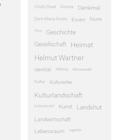
n
Cindy Drexl
Corona
Denkmal
Dorit-Maria Krenn
Essen
Fauna
Flora
Geschichte
Gesellschaft
Heimat
Helmut Wartner
Identität
Kleidung
Klimawandel
Kultur
Kulturerbe
Kulturlandschaft
Kulturmobil
Kunst
Landshut
Landwirtschaft
Legende
Lebensraum