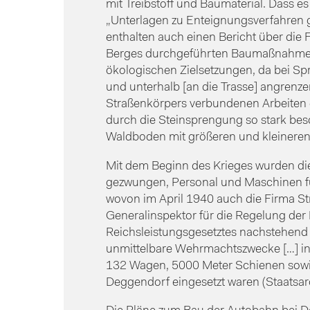
mit Treibstoff und Baumaterial. Dass 
„Unterlagen zu Enteignungsverfahren g
enthalten auch einen Bericht über die
Berges durchgeführten Baumaßnahmen
ökologischen Zielsetzungen, da bei Sp
und unterhalb [an die Trasse] angrenze
Straßenkörpers verbundenen Arbeiten
durch die Steinsprengung so stark bes
Waldboden mit größeren und kleineren
Mit dem Beginn des Krieges wurden die
gezwungen, Personal und Maschinen fü
wovon im April 1940 auch die Firma St
Generalinspektor für die Regelung der
Reichsleistungsgesetztes nachstehen
unmittelbare Wehrmachtszwecke […] in
132 Wagen, 5000 Meter Schienen sowie 
Deggendorf eingesetzt waren (Staatsa