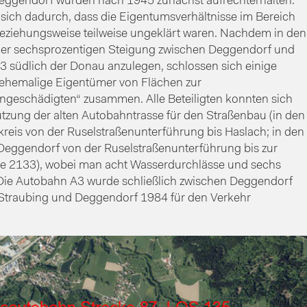
eggendorf wurden nach 1945 zunächst aufrechterhalten.
sich dadurch, dass die Eigentumsverhältnisse im Bereich
beziehungsweise teilweise ungeklärt waren. Nachdem in den
er sechsprozentigen Steigung zwischen Deggendorf und
3 südlich der Donau anzulegen, schlossen sich einige
ehemalige Eigentümer von Flächen zur
ngeschädigten“ zusammen. Alle Beteiligten konnten sich
utzung der alten Autobahntrasse für den Straßenbau (in den
eis von der Ruselstraßenunterführung bis Haslach; in den
Deggendorf von der Ruselstraßenunterführung bis zur
aße 2133), wobei man acht Wasserdurchlässe und sechs
Die Autobahn A3 wurde schließlich zwischen Deggendorf
Straubing und Deggendorf 1984 für den Verkehr