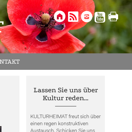





T
NTAKT
Lassen Sie uns über
Kultur reden…
KULTURHEIMAT freut sich über
einen regen konstruktiven
Austausch. Schicken Sie uns