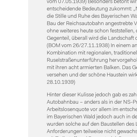
vom 07.05.1939) Besonders betont wird
entscheidende Bedeutung zukommt: „N
die Stille und Ruhe des Bayerischen 
Bau der Reichsautobahn angestrebte 
ohne weiteres heute schon feststellen, 
Gegenteil, überall wird die Landschaft
(BOM vom 26/27.11.1938) In einem and
Kombination mit regionalen, traditionel
Ruselstraßenunterführung hervorgehob
mit ihren acht armierten Balken. Das 
versehen und der schöne Haustein wirk
28.10.1939)
Hinter dieser Kulisse jedoch gab es za
Autobahnbau – anders als in der NS-P
Arbeitslosenquote vor allem im entsche
im Bayerischen Wald jedoch auch in de
wurden solche auf den Baustellen des 
Anforderungen teilweise nicht gewach