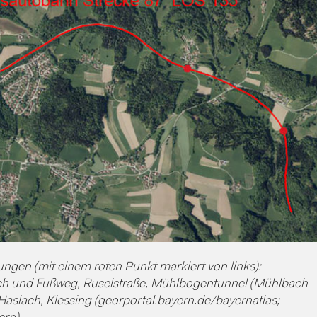
ungen (mit einem roten Punkt markiert von links):
h und Fußweg, Ruselstraße, Mühlbogentunnel (Mühlbach
aslach, Klessing (georportal.bayern.de/bayernatlas;