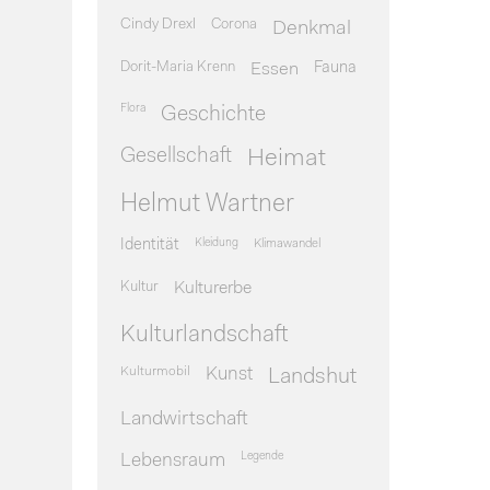
Cindy Drexl
Corona
Denkmal
Dorit-Maria Krenn
Essen
Fauna
Flora
Geschichte
Gesellschaft
Heimat
Helmut Wartner
Identität
Kleidung
Klimawandel
Kultur
Kulturerbe
Kulturlandschaft
Kulturmobil
Kunst
Landshut
Landwirtschaft
Legende
Lebensraum