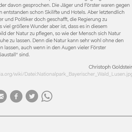
eder davon gesprochen. Die Jäger und Förster waren gegen
 entstanden schon Skilifte und Hotels. Aber letztendlich
r und Politiker doch geschafft, die Regierung zu
 viel größere Wunder aber ist, dass es in diesem
ild der Natur zu pflegen, so wie der Mensch sich Natur
 Ruhe zu lassen. Denn die Natur kann sehr wohl ohne den
lassen, auch wenn in den Augen vieler Förster
ustall“ sind.
Christoph Goldstei
dia.org/wiki/Datei:Nationalpark_Bayerischer_Wald_Lusen.jp



