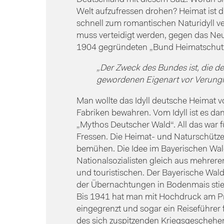
Welt aufzufressen drohen? Heimat ist 
schnell zum romantischen Naturidyll ver
muss verteidigt werden, gegen das Neu
1904 gegründeten „Bund Heimatschut
„Der Zweck des Bundes ist, die de
gewordenen Eigenart vor Verungl
Man wollte das Idyll deutsche Heimat
Fabriken bewahren. Vom Idyll ist es da
„Mythos Deutscher Wald“. All das war f
Fressen. Die Heimat- und Naturschütze
bemühen. Die Idee im Bayerischen Wald 
Nationalsozialisten gleich aus mehrere
und touristischen. Der Bayerische Wald
der Übernachtungen in Bodenmais sti
Bis 1941 hat man mit Hochdruck am Pro
eingegrenzt und sogar ein Reiseführer 
des sich zuspitzenden Kriegsgeschehens