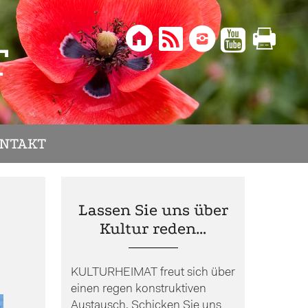





T
NTAKT
Lassen Sie uns über
Kultur reden…
KULTURHEIMAT freut sich über
einen regen konstruktiven
Austausch. Schicken Sie uns