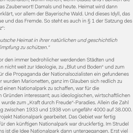
das Zauberwort! Damals und heute. Heimat wird dann
klärt, vor allem der Bayerische Wald. Und dieses Idyll, das
e und das Fremde. So steht es auch in § 1 der Satzung des
z“:
utsche Heimat in ihrer natürlichen und geschichtlich
impfung zu schützen.“
 vor den immer bedrohlicher werdenden Städten und
nn nicht weit zur Ideologie, zu „Blut und Boden“ und zum
ür die Propaganda der Nationalsozialisten ein gefundenes
r wurden Marionetten, ganz im Glauben sich redlich zu
einen Nationalpark zu schaffen, war für die
n Gründen interessant; aus ideologischen, wirtschaftlichen
 wurde zum „Kraft durch Freude“-Paradies. Allein die Zahl
eg zwischen 1933 und 1938 von ungefähr 4000 auf 38.000.
jekt Nationalpark gearbeitet. Das Gebiet war fertig
für den künftigen Nationalpark war druckfertig. Im Strudel
 ist die Idee Nationalpark dann untergegangen. Erst viel