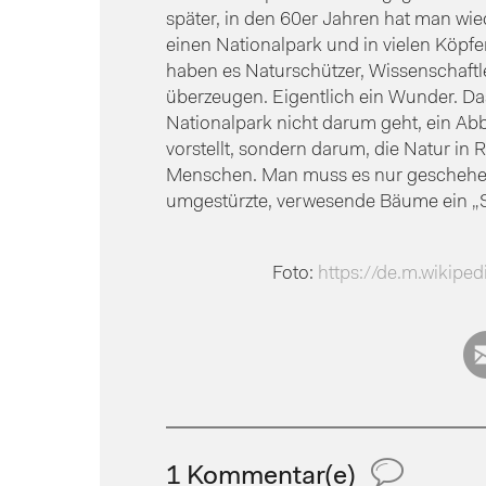
später, in den 60er Jahren hat man wi
einen Nationalpark und in vielen Köpfen
haben es Naturschützer, Wissenschaftle
überzeugen. Eigentlich ein Wunder. Das
Nationalpark nicht darum geht, ein Abb
vorstellt, sondern darum, die Natur in
Menschen. Man muss es nur geschehen 
umgestürzte, verwesende Bäume ein „Sa
Foto:
https://de.m.wikipe
1 Kommentar(e)