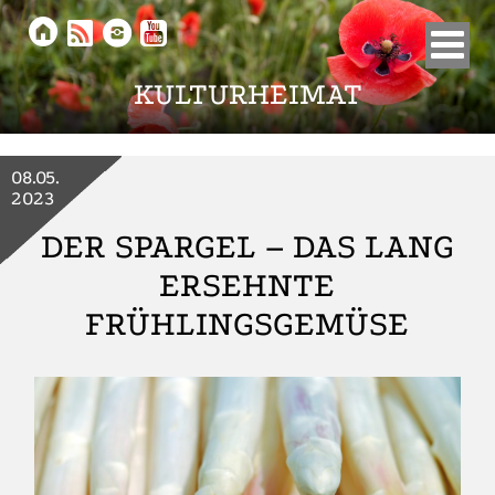





KULTURHEIMAT
08.05.
2023
DER SPARGEL – DAS LANG
ERSEHNTE
FRÜHLINGSGEMÜSE