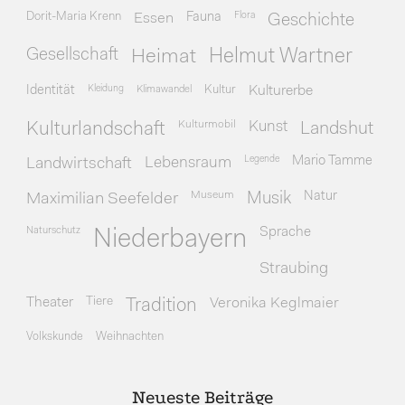
Dorit-Maria Krenn
Essen
Fauna
Flora
Geschichte
Gesellschaft
Heimat
Helmut Wartner
Identität
Kleidung
Klimawandel
Kultur
Kulturerbe
Kulturmobil
Kunst
Kulturlandschaft
Landshut
Legende
Mario Tamme
Landwirtschaft
Lebensraum
Museum
Natur
Maximilian Seefelder
Musik
Naturschutz
Sprache
Niederbayern
Straubing
Theater
Tiere
Veronika Keglmaier
Tradition
Volkskunde
Weihnachten
Neueste Beiträge