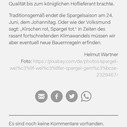
Qualität bis zum königlichen Hoflieferant brachte.
Traditionsgemäß endet die Spargelsaison am 24.
Juni, dem Johannitag. Oder wie der Volksmund
sagt: „Kirschen rot, Spargel tot.“ In Zeiten des
rasant fortschreitenden Klimawandels müssen wir
aber eventuell neue Bauernregeln erfinden.
Helmut Wartner
Foto:
https://pixabay.com/de/photos/spargel-
wei%c3%9f-wei%c3%9fer-spargel-gem%c3%bcse-
2329467/




Es sind noch keine Kommentare vorhanden.