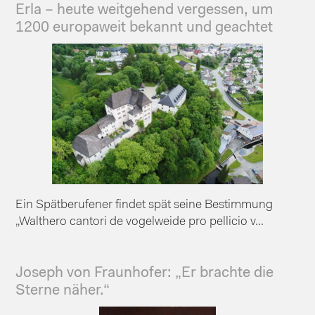
Erla – heute weitgehend vergessen, um
1200 europaweit bekannt und geachtet
Ein Spätberufener findet spät seine Bestimmung
„Walthero cantori de vogelweide pro pellicio v...
Joseph von Fraunhofer: „Er brachte die
Sterne näher.“