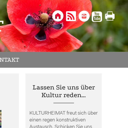





T
NTAKT
Lassen Sie uns über
Kultur reden…
KULTURHEIMAT freut sich über
einen regen konstruktiven
Austausch. Schicken Sie uns