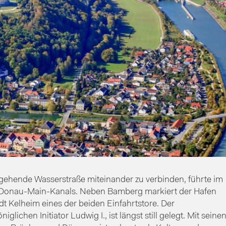
hgehende Wasserstraße miteinander zu verbinden, führte im
Donau-Main-Kanals. Neben Bamberg markiert der Hafen
dt Kelheim eines der beiden Einfahrtstore. Der
ichen Initiator Ludwig I., ist längst still gelegt. Mit seine