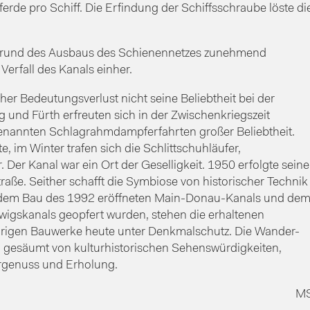
erde pro Schiff. Die Erfindung der Schiffsschraube löste di
fgrund des Ausbaus des Schienennetzes zunehmend
Verfall des Kanals einher.
cher Bedeutungsverlust nicht seine Beliebtheit bei der
 und Fürth erfreuten sich in der Zwischenkriegszeit
enannten Schlagrahmdampferfahrten großer Beliebtheit.
 im Winter trafen sich die Schlittschuhläufer,
 Der Kanal war ein Ort der Geselligkeit. 1950 erfolgte seine
straße. Seither schafft die Symbiose von historischer Technik
d dem Bau des 1992 eröffneten Main-Donau-Kanals und de
wigskanals geopfert wurden, stehen die erhaltenen
rigen Bauwerke heute unter Denkmalschutz. Die Wander-
, gesäumt von kulturhistorischen Sehenswürdigkeiten,
urgenuss und Erholung.
M