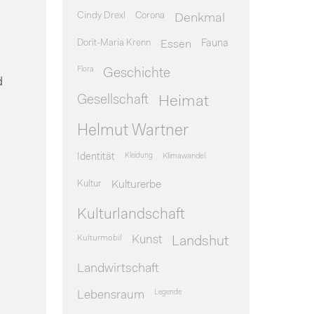
Cindy Drexl
Corona
Denkmal
Dorit-Maria Krenn
Essen
Fauna
Flora
Geschichte
d
Gesellschaft
Heimat
Helmut Wartner
Identität
Kleidung
Klimawandel
Kultur
Kulturerbe
Kulturlandschaft
Kulturmobil
Kunst
Landshut
Landwirtschaft
Legende
Lebensraum