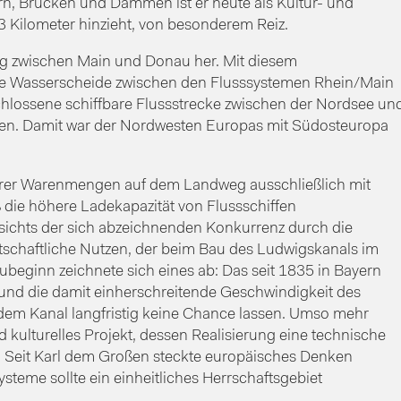
, Brücken und Dämmen ist er heute als Kultur- und
 Kilometer hinzieht, von besonderem Reiz.
ng zwischen Main und Donau her. Mit diesem
he Wasserscheide zwischen den Flusssystemen Rhein/Main
lossene schiffbare Flussstrecke zwischen der Nordsee un
n. Damit war der Nordwesten Europas mit Südosteuropa
ßerer Warenmengen auf dem Landweg ausschließlich mit
 die höhere Ladekapazität von Flussschiffen
esichts der sich abzeichnenden Konkurrenz durch die
tschaftliche Nutzen, der beim Bau des Ludwigskanals im
beginn zeichnete sich eines ab: Das seit 1835 in Bayern
und die damit einherschreitende Geschwindigkeit des
em Kanal langfristig keine Chance lassen. Umso mehr
nd kulturelles Projekt, dessen Realisierung eine technische
e. Seit Karl dem Großen steckte europäisches Denken
steme sollte ein einheitliches Herrschaftsgebiet