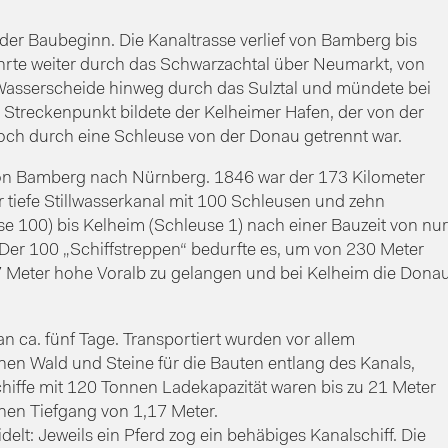
er Baubeginn. Die Kanaltrasse verlief von Bamberg bis
ührte weiter durch das Schwarzachtal über Neumarkt, von
 Wasserscheide hinweg durch das Sulztal und mündete bei
en Streckenpunkt bildete der Kelheimer Hafen, der von der
ch durch eine Schleuse von der Donau getrennt war.
 von Bamberg nach Nürnberg. 1846 war der 173 Kilometer
r tiefe Stillwasserkanal mit 100 Schleusen und zehn
 100) bis Kelheim (Schleuse 1) nach einer Bauzeit von nur
 Der 100 „Schiffstreppen“ bedurfte es, um von 230 Meter
 Meter hohe Voralb zu gelangen und bei Kelheim die Dona
 ca. fünf Tage. Transportiert wurden vor allem
hen Wald und Steine für die Bauten entlang des Kanals,
hiffe mit 120 Tonnen Ladekapazität waren bis zu 21 Meter
inen Tiefgang von 1,17 Meter.
elt: Jeweils ein Pferd zog ein behäbiges Kanalschiff. Die