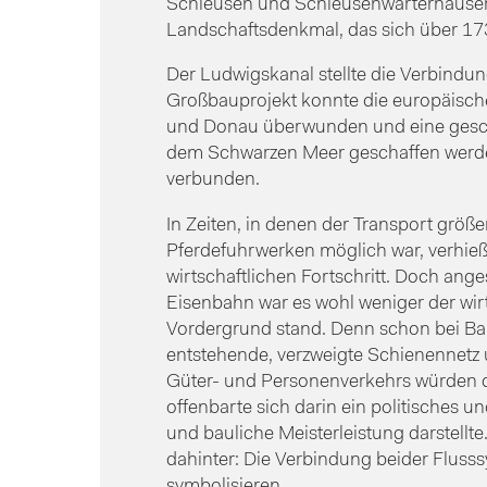
Schleusen und Schleusenwärterhäusern
Landschaftsdenkmal, das sich über 173
Der Ludwigskanal stellte die Verbindu
Großbauprojekt konnte die europäisc
und Donau überwunden und eine gesch
dem Schwarzen Meer geschaffen werde
verbunden.
In Zeiten, in denen der Transport grö
Pferdefuhrwerken möglich war, verhieß
wirtschaftlichen Fortschritt. Doch ang
Eisenbahn war es wohl weniger der wir
Vordergrund stand. Denn schon bei Bau
entstehende, verzweigte Schienennetz 
Güter- und Personenverkehrs würden d
offenbarte sich darin ein politisches u
und bauliche Meisterleistung darstellt
dahinter: Die Verbindung beider Flusssy
symbolisieren.