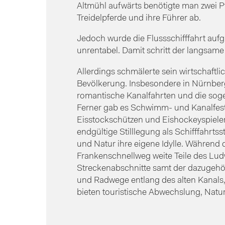
Altmühl aufwärts benötigte man zwei Pf
Treidelpferde und ihre Führer ab.
Jedoch wurde die Flussschifffahrt au
unrentabel. Damit schritt der langsame 
Allerdings schmälerte sein wirtschaftli
Bevölkerung. Insbesondere in Nürnberg
romantische Kanalfahrten und die sog
Ferner gab es Schwimm- und Kanalfeste,
Eisstockschützen und Eishockeyspieler.
endgültige Stilllegung als Schifffahrts
und Natur ihre eigene Idylle. Währen
Frankenschnellweg weite Teile des Lud
Streckenabschnitte samt der dazugehö
und Radwege entlang des alten Kanals
bieten touristische Abwechslung, Nat