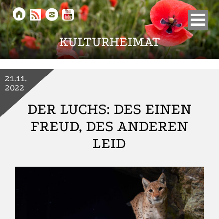





KULTURHEIMAT
21.11.
2022
DER LUCHS: DES EINEN
FREUD, DES ANDEREN
LEID