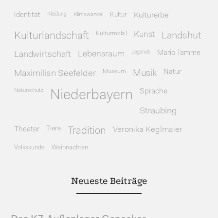
Identität
Kleidung
Klimawandel
Kultur
Kulturerbe
Kulturmobil
Kunst
Kulturlandschaft
Landshut
Legende
Mario Tamme
Landwirtschaft
Lebensraum
Museum
Natur
Maximilian Seefelder
Musik
Naturschutz
Sprache
Niederbayern
Straubing
Theater
Tiere
Veronika Keglmaier
Tradition
Volkskunde
Weihnachten
Neueste Beiträge