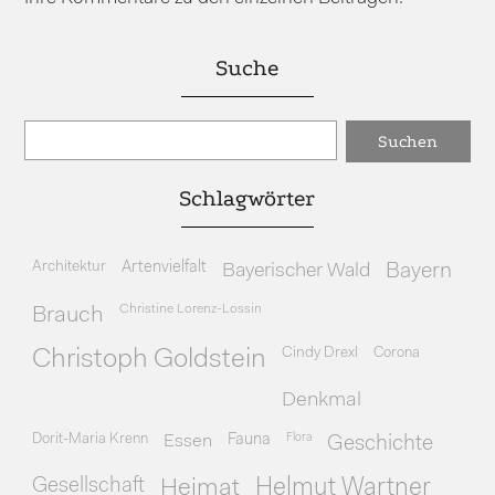
Suche
Schlagwörter
Architektur
Artenvielfalt
Bayerischer Wald
Bayern
Christine Lorenz-Lossin
Brauch
Cindy Drexl
Corona
Christoph Goldstein
Denkmal
Dorit-Maria Krenn
Essen
Fauna
Flora
Geschichte
Gesellschaft
Heimat
Helmut Wartner