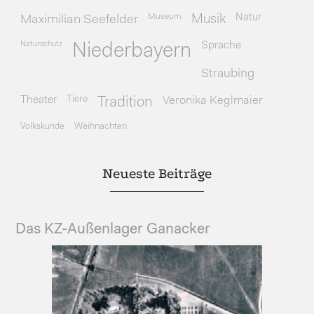
Museum
Natur
Maximilian Seefelder
Musik
Naturschutz
Sprache
Niederbayern
Straubing
Theater
Tiere
Veronika Keglmaier
Tradition
Volkskunde
Weihnachten
Neueste Beiträge
Das KZ-Außenlager Ganacker