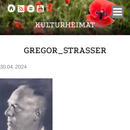





KULTURHEIMAT
GREGOR_STRASSER
30.04. 2024