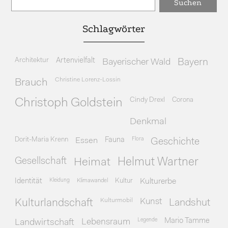
Schlagwörter
Architektur
Artenvielfalt
Bayerischer Wald
Bayern
Christine Lorenz-Lossin
Brauch
Cindy Drexl
Corona
Christoph Goldstein
Denkmal
Dorit-Maria Krenn
Essen
Fauna
Flora
Geschichte
Gesellschaft
Heimat
Helmut Wartner
Identität
Kleidung
Klimawandel
Kultur
Kulturerbe
Kulturmobil
Kunst
Kulturlandschaft
Landshut
Legende
Mario Tamme
Landwirtschaft
Lebensraum