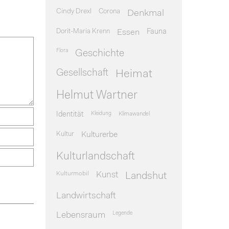
Cindy Drexl
Corona
Denkmal
Dorit-Maria Krenn
Essen
Fauna
Flora
Geschichte
Gesellschaft
Heimat
Helmut Wartner
Identität
Kleidung
Klimawandel
Kultur
Kulturerbe
Kulturlandschaft
Kulturmobil
Kunst
Landshut
Landwirtschaft
Legende
Lebensraum