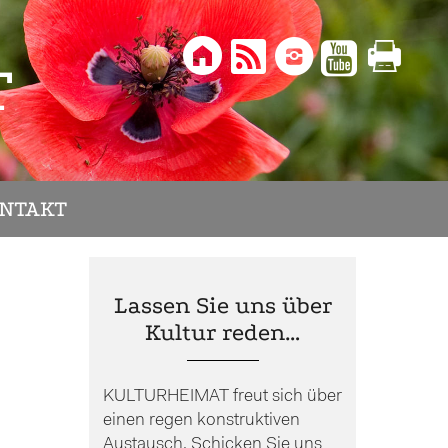





T
NTAKT
Lassen Sie uns über
Kultur reden…
KULTURHEIMAT freut sich über
einen regen konstruktiven
Austausch. Schicken Sie uns