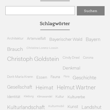
Schlagwörter
Architektur
Artenvielfalt
Bayerischer Wald
Bayern
Christine Lorenz-Lossin
Brauch
Cindy Drexl
Corona
Christoph Goldstein
Denkmal
Dorit-Maria Krenn
Essen
Fauna
Flora
Geschichte
Gesellschaft
Heimat
Helmut Wartner
Identität
Kleidung
Klimawandel
Kultur
Kulturerbe
Kulturmobil
Kunst
Kulturlandschaft
Landshut