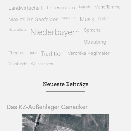
Legende
Mario Tamme
Landwirtschaft
Lebensraum
Museum
Natur
Maximilian Seefelder
Musik
Naturschutz
Sprache
Niederbayern
Straubing
Theater
Tiere
Veronika Keglmaier
Tradition
Volkskunde
Weihnachten
Neueste Beiträge
Das KZ-Außenlager Ganacker