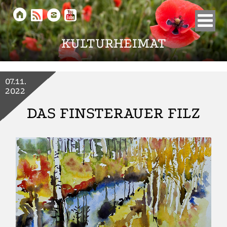





KULTURHEIMAT
07.11.
2022
DAS FINSTERAUER FILZ