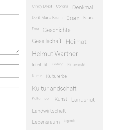
Cindy Drexl
Corona
Denkmal
Dorit-Maria Krenn
Essen
Fauna
Flora
Geschichte
Gesellschaft
Heimat
Helmut Wartner
Identität
Kleidung
Klimawandel
Kultur
Kulturerbe
Kulturlandschaft
Kulturmobil
Kunst
Landshut
Landwirtschaft
Legende
Lebensraum