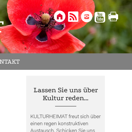





T
NTAKT
Lassen Sie uns über
Kultur reden…
KULTURHEIMAT freut sich über
einen regen konstruktiven
Austausch. Schicken Sie uns