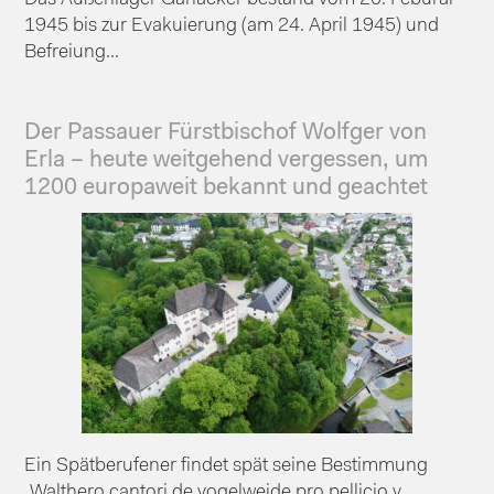
1945 bis zur Evakuierung (am 24. April 1945) und
Befreiung...
Der Passauer Fürstbischof Wolfger von
Erla – heute weitgehend vergessen, um
1200 europaweit bekannt und geachtet
Ein Spätberufener findet spät seine Bestimmung
„Walthero cantori de vogelweide pro pellicio v...