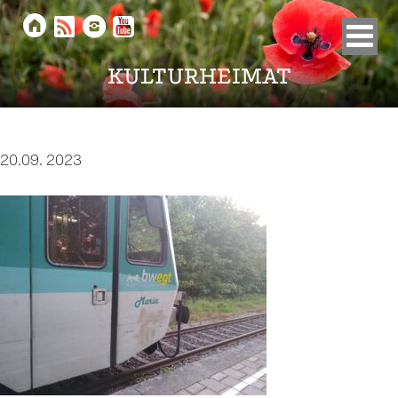





KULTURHEIMAT
20.09. 2023