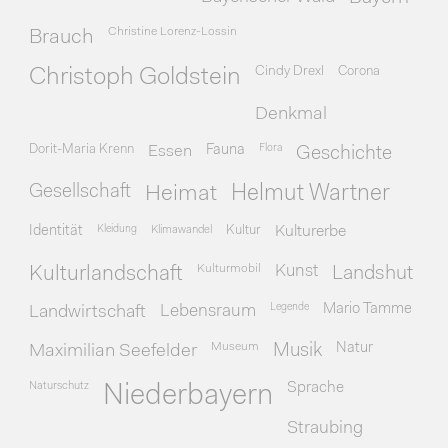
Christine Lorenz-Lossin
Brauch
Cindy Drexl
Corona
Christoph Goldstein
Denkmal
Dorit-Maria Krenn
Essen
Fauna
Flora
Geschichte
Gesellschaft
Heimat
Helmut Wartner
Identität
Kleidung
Klimawandel
Kultur
Kulturerbe
Kulturmobil
Kunst
Kulturlandschaft
Landshut
Legende
Mario Tamme
Landwirtschaft
Lebensraum
Museum
Natur
Maximilian Seefelder
Musik
Naturschutz
Sprache
Niederbayern
Straubing