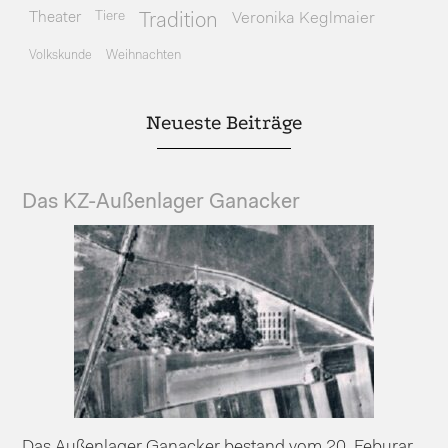
Theater
Tiere
Veronika Keglmaier
Tradition
Volkskunde
Weihnachten
Neueste Beiträge
Das KZ-Außenlager Ganacker
Das Außenlager Ganacker bestand vom 20. Feburar