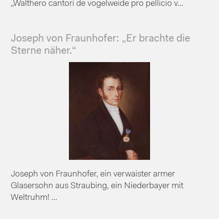
„Walthero cantori de vogelweide pro pellicio v...
Joseph von Fraunhofer: „Er brachte die
Sterne näher.“
Joseph von Fraunhofer, ein verwaister armer
Glasersohn aus Straubing, ein Niederbayer mit
Weltruhm! ...