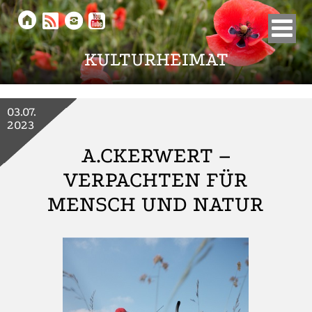





KULTURHEIMAT
03.07.
2023
A.CKERWERT –
VERPACHTEN FÜR
MENSCH UND NATUR