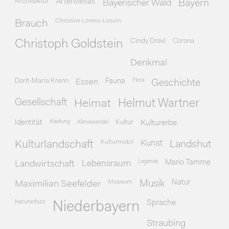
Architektur
Artenvielfalt
Bayerischer Wald
Bayern
Christine Lorenz-Lossin
Brauch
Cindy Drexl
Corona
Christoph Goldstein
Denkmal
Dorit-Maria Krenn
Essen
Fauna
Flora
Geschichte
Gesellschaft
Heimat
Helmut Wartner
Identität
Kleidung
Klimawandel
Kultur
Kulturerbe
Kulturmobil
Kunst
Kulturlandschaft
Landshut
Legende
Mario Tamme
Landwirtschaft
Lebensraum
Museum
Natur
Maximilian Seefelder
Musik
Naturschutz
Sprache
Niederbayern
Straubing